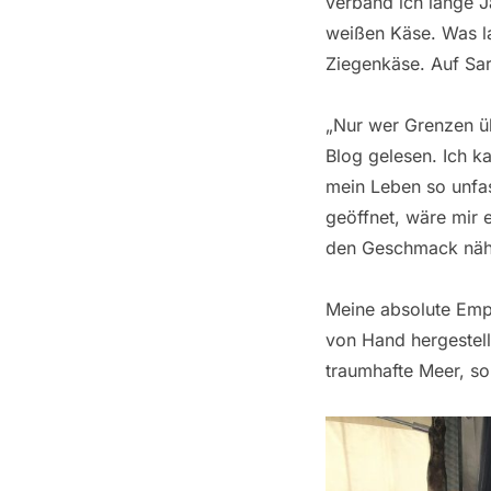
verband ich lange J
weißen Käse. Was la
Ziegenkäse. Auf Sar
„Nur wer Grenzen üb
Blog gelesen. Ich k
mein Leben so unfas
geöffnet, wäre mir 
den Geschmack näher
Meine absolute Empf
von Hand hergestell
traumhafte Meer, s