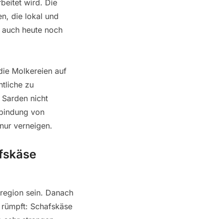
beitet wird. Die
en, die lokal und
i auch heute noch
die Molkereien auf
tliche zu
 Sarden nicht
rbindung von
nur verneigen.
afskäse
rregion sein. Danach
 rümpft: Schafskäse