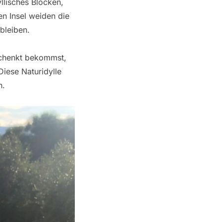
yllisches Blöcken,
en Insel weiden die
bleiben.
eschenkt bekommst,
Diese Naturidylle
n.