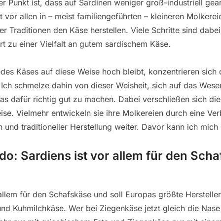
er Punkt ist, dass auf Sardinen weniger groß-industriell gear
 vor allen in – meist familiengeführten – kleineren Molkerei
er Traditionen den Käse herstellen. Viele Schritte sind dabe
rt zu einer Vielfalt an gutem sardischem Käse.
jedes Käses auf diese Weise hoch bleibt, konzentrieren sich 
Ich schmelze dahin von dieser Weisheit, sich auf das Wesen
as dafür richtig gut zu machen. Dabei verschließen sich die
se. Vielmehr entwickeln sie ihre Molkereien durch eine Ve
nd traditioneller Herstellung weiter. Davor kann ich mich 
do: Sardiens ist vor allem für den Sch
 allem für den Schafskäse und soll Europas größte Herstelle
nd Kuhmilchkäse. Wer bei Ziegenkäse jetzt gleich die Nase