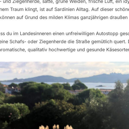
 und Ziegenherde, satte, grüne Weiden, frische Luft, ein id
em Traum klingt, ist auf Sardinien Alltag. Auf dieser schön
 können auf Grund des milden Klimas ganzjährigen draußen 
ass du im Landesinneren einen unfreiwilligen Autostopp g
 eine Schafs- oder Ziegenherde die Straße gemütlich quert. 
r aromatische, qualitativ hochwertige und gesunde Käsesorte