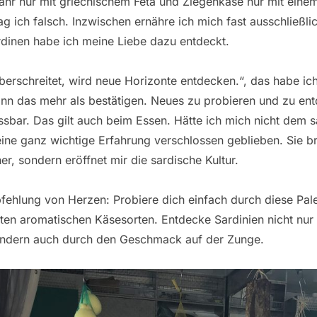
ahr nur mit griechischem Feta und Ziegenkäse nur mit einem
g ich falsch. Inzwischen ernähre ich mich fast ausschließl
dinen habe ich meine Liebe dazu entdeckt.
erschreitet, wird neue Horizonte entdecken.“, das habe ic
ann das mehr als bestätigen. Neues zu probieren und zu en
sbar. Das gilt auch beim Essen. Hätte ich mich nicht dem 
eine ganz wichtige Erfahrung verschlossen geblieben. Sie bri
, sondern eröffnet mir die sardische Kultur.
ehlung von Herzen: Probiere dich einfach durch diese Pale
ten aromatischen Käsesorten. Entdecke Sardinien nicht nur
ondern auch durch den Geschmack auf der Zunge.