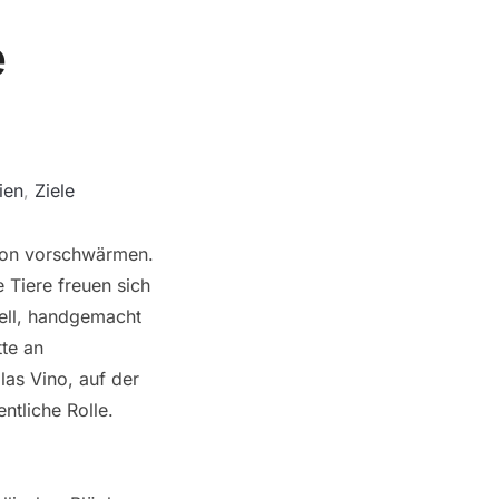
e
ien
,
Ziele
 von vorschwärmen.
 Tiere freuen sich
nell, handgemacht
tte an
las Vino, auf der
ntliche Rolle.