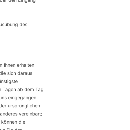
über den Eingang
 Ausübung des
n Ihnen erhalten
die sich daraus
nstigste
hn Tagen ab dem Tag
i uns eingegangen
der ursprünglichen
 anderes vereinbart;
r können die