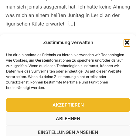
man sich jemals ausgemalt hat. Ich hatte keine Ahnung
was mich an einem heißen Junitag in Lerici an der
ligurischen Küste erwartet, […]
Zustimmung verwalten
WEITERLESEN
Um dir ein optimales Erlebnis zu bieten, verwenden wir Technologien
wie Cookies, um Geräteinformationen zu speichern und/oder darauf
zuzugreifen. Wenn du diesen Technologien zustimmst, können wir
Daten wie das Surfverhalten oder eindeutige IDs auf dieser Website
verarbeiten. Wenn du deine Zustimmung nicht erteilst oder
zurückziehst, können bestimmte Merkmale und Funktionen
SEITE:
1
2
«
beeinträchtigt werden.
AKZEPTIEREN
ABLEHNEN
KONTAKT
NEWSLETTER
FACEBOOK
INSTAGRAM
IMPRESSUM
DATENSCHUTZERKLÄRUNG
AGB
EINSTELLUNGEN ANSEHEN